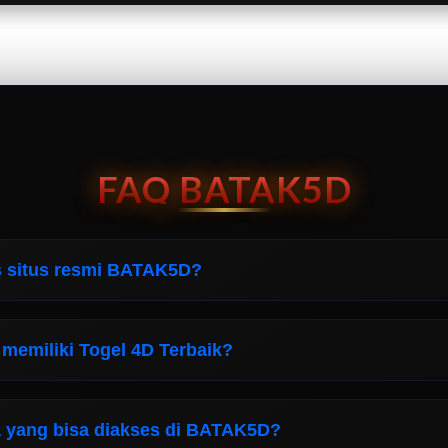
FAQ BATAK5D
 situs resmi BATAK5D?
emiliki Togel 4D Terbaik?
ja yang bisa diakses di BATAK5D?