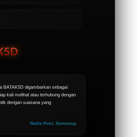
K5D
a BATAK5D digambarkan sebagai
iap kali melihat atau terhubung dengan
dentik dengan suasana yang
Nadia Putri, Semarang