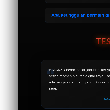
Apa keunggulan bermain di
TE
BATAK5D benar-benar jadi identitas y
setiap momen hiburan digital saya. Ra
ada pengalaman baru yang bikin aktivit
seru.
Rak