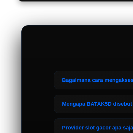
Bagaimana cara mengakses
Mengapa BATAK5D disebut m
Provider slot gacor apa sa