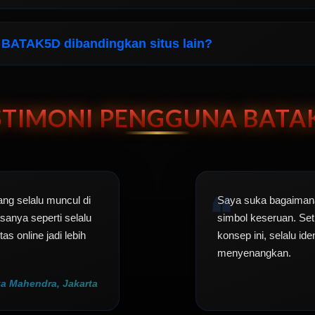
 BATAK5D dibandingkan situs lain?
STIMONI PENGGUNA BATA
ang selalu muncul di
Saya suka bagaiman
sanya seperti selalu
simbol keseruan. Set
as online jadi lebih
konsep ini, selalu i
menyenangkan.
a Mahendra, Jakarta