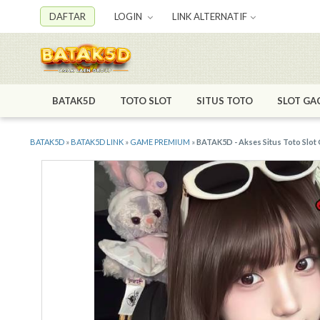
DAFTAR
LOGIN
LINK ALTERNATIF
BATAK5D
TOTO SLOT
SITUS TOTO
SLOT GA
BATAK5D
»
BATAK5D LINK
»
GAME PREMIUM
»
BATAK5D - Akses Situs Toto Slot